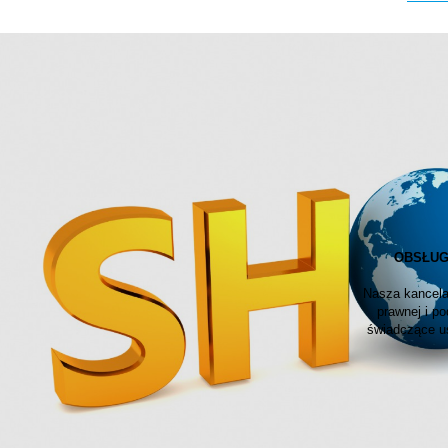
OBSŁUG
Nasza kancelar
prawnej i po
świadczące us