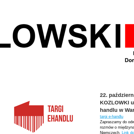
22. październ
KOZLOWKI uc
handlu w War
targi e-handlu
Zapraszamy do odwi
rozmów o międzynar
Niemczech.
Link d