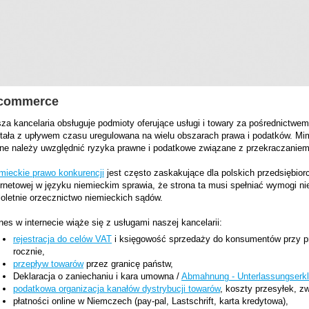
-commerce
za kancelaria obsługuje podmioty oferujące usługi i towary za pośrednictwem
tała z upływem czasu uregulowana na wielu obszarach prawa i podatków. Mim
ine należy uwzględnić ryzyka prawne i podatkowe związane z przekraczaniem
mieckie prawo konkurencji
jest często zaskakujące dla polskich przedsiębio
ernetowej w języku niemieckim sprawia, że strona ta musi spełniać wymogi n
loletnie orzecznictwo niemieckich sądów.
nes w internecie wiąże się z usługami naszej kancelarii:
rejestracja do celów VAT
i księgowość sprzedaży do konsumentów przy pr
rocznie,
przepływ towarów
przez granicę państw,
Deklaracja o zaniechaniu i kara umowna /
Abmahnung - Unterlassungserk
podatkowa organizacja kanałów dystrybucji towarów
, koszty przesyłek, zw
płatności online w Niemczech (pay-pal, Lastschrift, karta kredytowa),