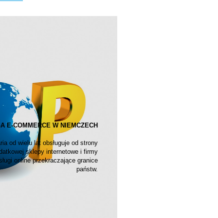
A E-COMMERCE W NIEMCZECH
ia od wielu lat obsługuje od strony
datkowej sklepy internetowe i firmy
ługi online przekraczające granice
państw.