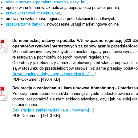
relacje prawne z portalami amazon, ebay, itd
.,
ogólne warunki umów, aktualizacja poprawności prawnej portalu,
prawo własności intelektualnej
,
umowy na wyłączność regionalną przedstawicieli handlowych,
przetwarzanie danych
, nowoczesne usługi marketingowe online.
Do niemieckiej ustawy o podatku VAT włączono regulację §22f U
operatorów rynków internetowych za zobowiązanie przedsiębiorc
W opublikowanych wytycznych niemieckie organy podatkowe wydają s
rejestrowania podmiotów objętych nowymi regulacjami.
Operatorzy jak ebay czy amazon w obawie przed własną odpowiedzialn
są w stosunku do przedsiebiorców surowsi niż same przepisy podatk
Nowa regulacja dotyczącą odpowiedzialnoś[...]
PDF-Dokument [498.4 KB]
Deklaracja o zaniechaniu i kara umowna Abmahnung - Unterlass
Po otrzymaniu upomnienia (Abmahnung) z tytułu niedostosowania str
dobrze jest poradzić się niemieckiego adwokata, czy i jak najlepiej d
o zaniechaniu.
Deklaracja o zaniechaniu i kara umowna w[...]
PDF-Dokument [131.3 KB]