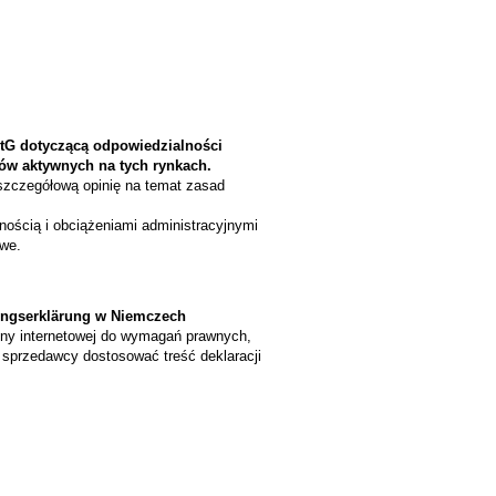
StG dotyczącą odpowiedzialności
ów aktywnych na tych rynkach.
zczegółową opinię na temat zasad
ością i obciążeniami administracyjnymi
owe.
ungserklärung w Niemczech
ony internetowej do wymagań prawnych,
la sprzedawcy dostosować treść deklaracji