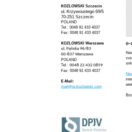
KOZLOWSKI Szczecin
ul. Krzywoustego 69/5
70-251 Szczecin
POLAND
Tel.: 0048 91 433 4037
Fax: 0048 91 433 4037
e
KOZLOWSKI Warszawa
ul. Pańska 96/83
Nas
00-837 Warszawa
zos
POLAND
onl
Tel.:
0048 22 432 0859
Fax: 0048 91 433 4037
Nie
int
E-Mail:
wie
mail@ra-kozlowski.com
Biz