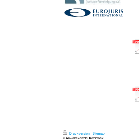
Druckversion
|
Sitemap
© Anwaltskanzlei Kozlowski