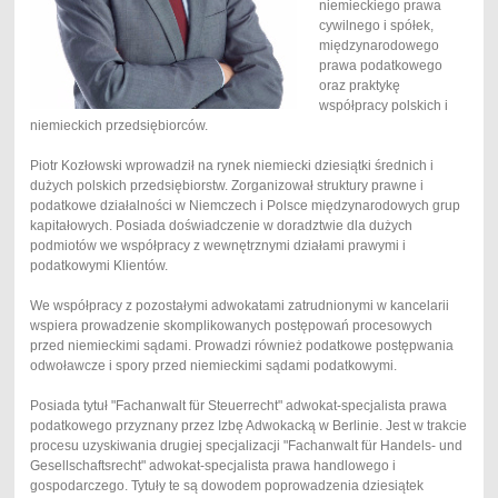
niemieckiego prawa
cywilnego i spółek,
międzynarodowego
prawa podatkowego
oraz praktykę
współpracy polskich i
niemieckich przedsiębiorców.
Piotr Kozłowski wprowadził na rynek niemiecki dziesiątki średnich i
dużych polskich przedsiębiorstw. Zorganizował struktury prawne i
podatkowe działalności w Niemczech i Polsce międzynarodowych grup
kapitałowych. Posiada doświadczenie w doradztwie dla dużych
podmiotów we współpracy z wewnętrznymi działami prawymi i
podatkowymi Klientów.
We współpracy z pozostałymi adwokatami zatrudnionymi w kancelarii
wspiera prowadzenie skomplikowanych postępowań procesowych
przed niemieckimi sądami. Prowadzi również podatkowe postępwania
odwoławcze i spory przed niemieckimi sądami podatkowymi.
Posiada tytuł "Fachanwalt für Steuerrecht" adwokat-specjalista prawa
podatkowego przyznany przez Izbę Adwokacką w Berlinie. Jest w trakcie
procesu uzyskiwania drugiej specjalizacji "Fachanwalt für Handels- und
Gesellschaftsrecht" adwokat-specjalista prawa handlowego i
gospodarczego. Tytuły te są dowodem poprowadzenia dziesiątek