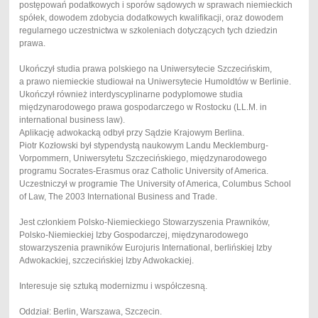
postępowań podatkowych i sporów sądowych w sprawach niemieckich
spółek, dowodem zdobycia dodatkowych kwalifikacji, oraz dowodem
regularnego uczestnictwa w szkoleniach dotyczących tych dziedzin
prawa.
Ukończył studia prawa polskiego na Uniwersytecie Szczecińskim,
a prawo niemieckie studiował na Uniwersytecie Humoldtów w Berlinie.
Ukończył również interdyscyplinarne podyplomowe studia
międzynarodowego prawa gospodarczego w Rostocku (LL.M. in
international business law).
Aplikację adwokacką odbył przy Sądzie Krajowym Berlina.
Piotr Kozłowski był stypendystą naukowym Landu Mecklemburg-
Vorpommern, Uniwersytetu Szczecińskiego, międzynarodowego
programu Socrates-Erasmus oraz Catholic University of America.
Uczestniczył w programie The University of America, Columbus School
of Law, The 2003 International Business and Trade.
Jest członkiem Polsko-Niemieckiego Stowarzyszenia Prawników,
Polsko-Niemieckiej Izby Gospodarczej, międzynarodowego
stowarzyszenia prawników Eurojuris International, berlińskiej Izby
Adwokackiej, szczecińskiej Izby Adwokackiej.
Interesuje się sztuką modernizmu i współczesną.
Oddział: Berlin, Warszawa, Szczecin.